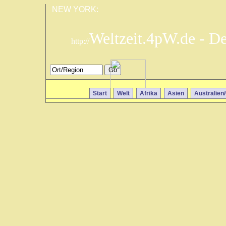
NEW YORK:
Weltzeit.4pW.de - D
http://
Start
Welt
Afrika
Asien
Australien