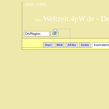
NEW YORK:
Weltzeit.4pW.de - D
http://
Start
Welt
Afrika
Asien
Australien