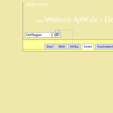
NEW YORK:
Weltzeit.4pW.de - D
http://
Start
Welt
Afrika
Asien
Australien