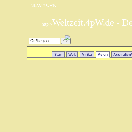
NEW YORK:
Weltzeit.4pW.de - D
http://
Start
Welt
Afrika
Asien
Australien