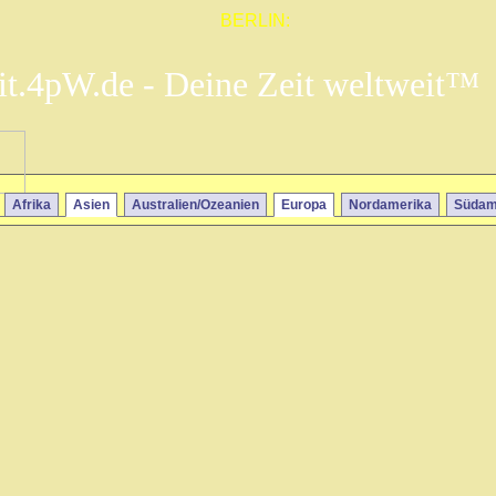
BERLIN:
it.4pW.de - Deine Zeit weltweit™
Afrika
Asien
Australien/Ozeanien
Europa
Nordamerika
Südam