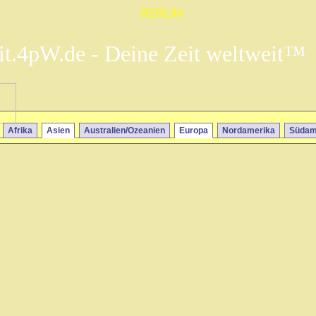
BERLIN:
it.4pW.de - Deine Zeit weltweit™
Afrika
Asien
Australien/Ozeanien
Europa
Nordamerika
Südam