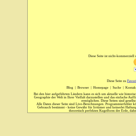
Diese Seite ist nicht-kommerziell u
Diese Seite zu
Favor
Blog
|
Browser
|
Homepage
|
Suche
|
Kontak
Bei den hier aufgeführten Ländern kann es sich um aktuelle wie historis
Geographie der Welt in Ihrer Vielfalt darzustellen und das einfache Au
ermöglichen. Diese Seiten sind gesells
Alle Daten dieser Seite sind Live-Berechnungen. Programmierfehler kö
Gebrauch bestimmt - keine Gewähr für Irrtümer und keinerlei Haftung
theoretisch perfekten Kugelform der Erde, dahe