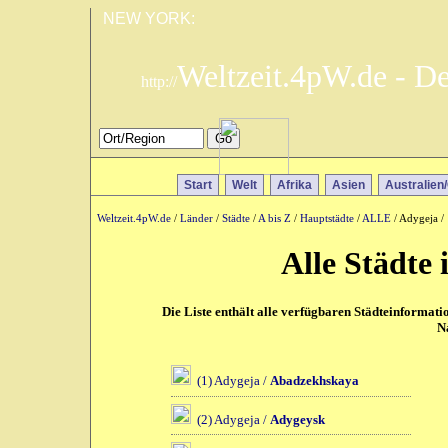
NEW YORK:
Weltzeit.4pW.de - D
http://
Start
Welt
Afrika
Asien
Australien
Weltzeit.4pW.de
/
Länder
/
Städte
/
A bis Z
/
Hauptstädte
/
ALLE
/ Adygeja /
Alle Städte 
Die Liste enthält alle verfügbaren Städteinformat
N
(1) Adygeja /
Abadzekhskaya
(2) Adygeja /
Adygeysk