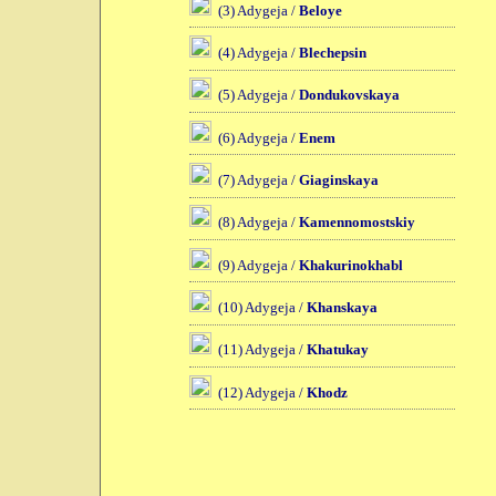
(3) Adygeja /
Beloye
(4) Adygeja /
Blechepsin
(5) Adygeja /
Dondukovskaya
(6) Adygeja /
Enem
(7) Adygeja /
Giaginskaya
(8) Adygeja /
Kamennomostskiy
(9) Adygeja /
Khakurinokhabl
(10) Adygeja /
Khanskaya
(11) Adygeja /
Khatukay
(12) Adygeja /
Khodz