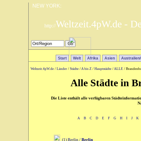
NEW YORK:
Weltzeit.4pW.de - D
http://
Start
Welt
Afrika
Asien
Australien
Weltzeit.4pW.de
/
Länder
/
Städte
/
A bis Z
/
Hauptstädte
/
ALLE
/ Brandenbu
Alle Städte in 
Die Liste enthält alle verfügbaren Städteinformat
N
A
B
C
D
E
F
G
H
I
J
K
(1) Berlin /
Berlin