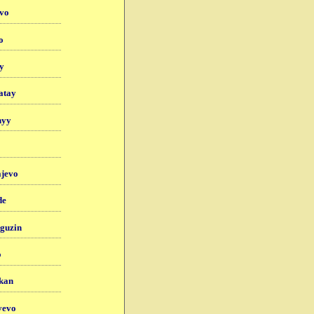
ovo
o
y
atay
nyy
ajevo
de
guzin
o
kan
yevo