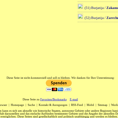
(51) Burjatija /
Zakame
(52) Burjatija /
Zarech
Diese Seite ist nicht-kommerziell und soll es bleiben. Wir danken für Ihre Unterstützung:
Diese Seite zu
Favoriten/Bookmarks
E-mail
owser
|
Homepage
|
Suche
|
Kontakt & Anregungen
|
RSS-Feed
|
Mobil
|
Sitemap
|
Worl
n kann es sich um aktuelle wie historische Staaten, autonome Gebiete oder andere Regionen hande
lfalt darzustellen und das einfache Auffinden bestimmter Gebiete und die Angabe der aktuellen 
ermöglichen. Diese Seiten sind gesellschaftlich und politisch unabhängig und werden es bleiben.