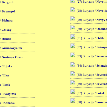
(27) Burjatija /
Novoili
 /
Barguzin
(28) Burjatija /
Novoki
 /
Bayangol
(29) Burjatija /
Novyy 
 /
Bichura
(30) Burjatija /
Onokh
 /
Chikoy
(31) Burjatija /
Orlik
 /
Dzhida
(32) Burjatija /
Petrop
 /
Gusinoozyorsk
(33) Burjatija /
Selend
 /
Gusinoye Ozero
(34) Burjatija /
Selengi
a /
Iljinka
(35) Burjatija /
Severo
a /
Ilka
(36) Burjatija /
Severo
a /
Istok
(37) Burjatija /
Sokol
a /
Ivolginsk
(38) Burjatija /
Sosnov
a /
Kabansk