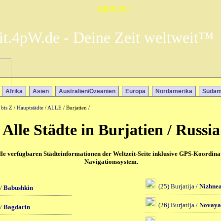
BERLIN:
it.4pW.de - Deine Zeit weltweit™
Afrika
Asien
Australien/Ozeanien
Europa
Nordamerika
Südam
 bis Z
/
Hauptstädte
/
ALLE
/ Burjatien /
Alle Städte in Burjatien / Russia
alle verfügbaren Städteinformationen der Weltzeit-Seite inklusive GPS-Koordina
Navigationssystem.
(25) Burjatija /
Nizhne
 /
Babushkin
(26) Burjatija /
Novaya
 /
Bagdarin