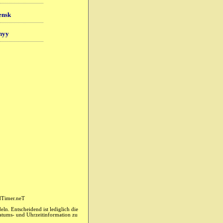
nsk
nyy
dTimer.neT
ln. Entscheidend ist lediglich die
Datums- und Uhrzeitinformation zu