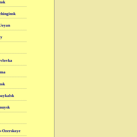
nsk
zhinginsk
Uoyan
oy
avlovka
uma
nsk
baykalsk
muysk
o-Ozerskoye