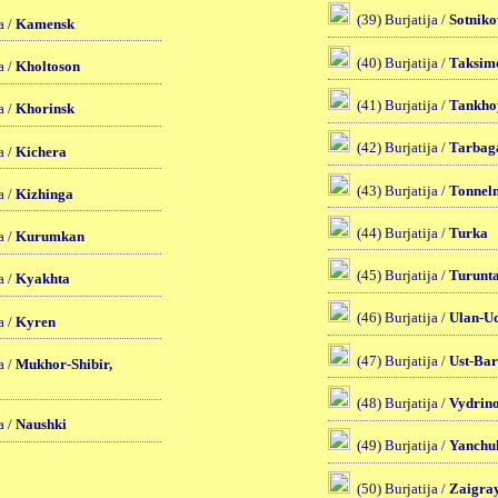
(39) Burjatija /
Sotnik
a /
Kamensk
(40) Burjatija /
Taksim
a /
Kholtoson
(41) Burjatija /
Tankho
a /
Khorinsk
(42) Burjatija /
Tarbag
a /
Kichera
(43) Burjatija /
Tonnel
a /
Kizhinga
(44) Burjatija /
Turka
a /
Kurumkan
(45) Burjatija /
Turunt
a /
Kyakhta
(46) Burjatija /
Ulan-U
a /
Kyren
(47) Burjatija /
Ust-Bar
a /
Mukhor-Shibir,
(48) Burjatija /
Vydrin
a /
Naushki
(49) Burjatija /
Yanchu
(50) Burjatija /
Zaigra