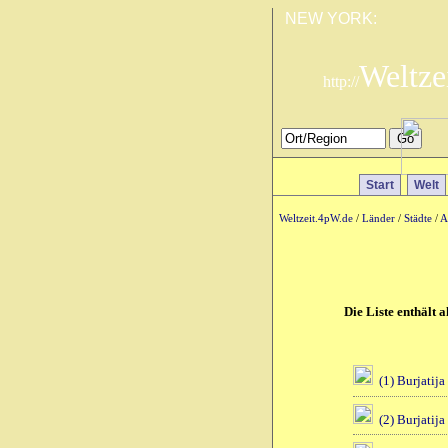
NEW YORK:
Weltze
http://
Start
Welt
Weltzeit.4pW.de
/
Länder
/
Städte
/
A
Die Liste enthält 
(1) Burjatija
(2) Burjatija