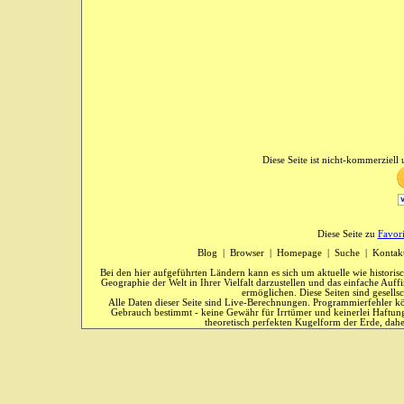
Diese Seite ist nicht-kommerziell u
Diese Seite zu
Favor
Blog
|
Browser
|
Homepage
|
Suche
|
Kontak
Bei den hier aufgeführten Ländern kann es sich um aktuelle wie historis
Geographie der Welt in Ihrer Vielfalt darzustellen und das einfache Au
ermöglichen. Diese Seiten sind gesells
Alle Daten dieser Seite sind Live-Berechnungen. Programmierfehler kö
Gebrauch bestimmt - keine Gewähr für Irrtümer und keinerlei Haftung
theoretisch perfekten Kugelform der Erde, dahe