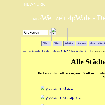
NEW YORK:
Weltzeit.4pW.de - D
http://
Start
Welt
Afrika
Asien
Australien
Weltzeit.4pW.de
/
Länder
/
Städte
/
A bis Z
/
Hauptstädte
/
ALLE
/ Faroe Isla
Alle Städt
Die Liste enthält alle verfügbaren Städteinformat
N
(1) Klaksvík /
Ánirnar
(2) Klaksvík /
Árnafjørður