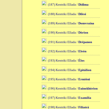
(187) Kentriki Ellada /
Dídima
(188) Kentriki Ellada /
Dílesi
(189) Kentriki Ellada /
Domvraína
(190) Kentriki Ellada /
Dórion
(191) Kentriki Ellada /
Drépanon
(192) Kentriki Ellada /
Eleón
(193) Kentriki Ellada /
Élos
(194) Kentriki Ellada /
Epitálion
(195) Kentriki Ellada /
Ermióni
(196) Kentriki Ellada /
Euinokhórion
(197) Kentriki Ellada /
Examília
(198) Kentriki Ellada /
Filiatrá