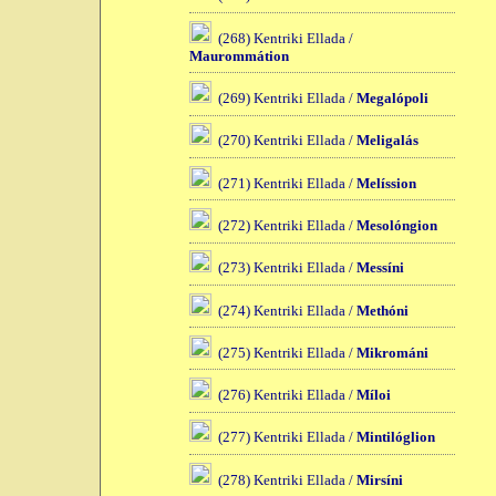
(268) Kentriki Ellada /
Maurommátion
(269) Kentriki Ellada /
Megalópoli
(270) Kentriki Ellada /
Meligalás
(271) Kentriki Ellada /
Melíssion
(272) Kentriki Ellada /
Mesolóngion
(273) Kentriki Ellada /
Messíni
(274) Kentriki Ellada /
Methóni
(275) Kentriki Ellada /
Mikrománi
(276) Kentriki Ellada /
Míloi
(277) Kentriki Ellada /
Mintilóglion
(278) Kentriki Ellada /
Mirsíni