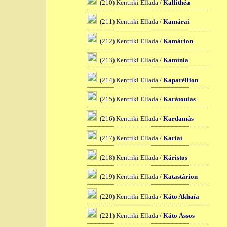
(210) Kentriki Ellada /
Kallithéa
(211) Kentriki Ellada /
Kamárai
(212) Kentriki Ellada /
Kamárion
(213) Kentriki Ellada /
Kamínia
(214) Kentriki Ellada /
Kaparéllion
(215) Kentriki Ellada /
Karátoulas
(216) Kentriki Ellada /
Kardamás
(217) Kentriki Ellada /
Kariaí
(218) Kentriki Ellada /
Káristos
(219) Kentriki Ellada /
Katastárion
(220) Kentriki Ellada /
Káto Akhaía
(221) Kentriki Ellada /
Káto Ássos