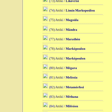
(73) Attikí /
Likóvrisi
(74) Attikí /
Limín Markopoúlou
(75) Attikí /
Magoúla
(76) Attikí /
Mándra
(77) Attikí /
Marathón
(78) Attikí /
Markópoulon
(79) Attikí /
Markópoulon
(80) Attikí /
Mégara
(81) Attikí /
Melíssia
(82) Attikí /
Metamórfosi
(83) Attikí /
Méthana
(84) Attikí /
Milésion