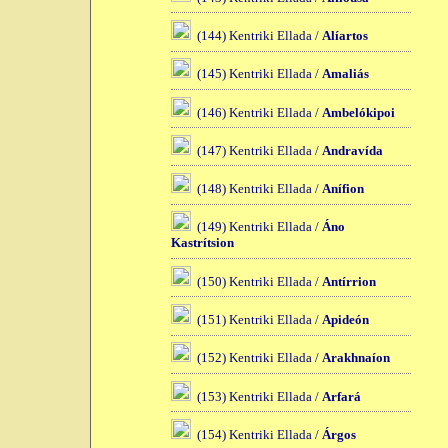
(144) Kentriki Ellada /
Alíartos
(145) Kentriki Ellada /
Amaliás
(146) Kentriki Ellada /
Ambelókipoi
(147) Kentriki Ellada /
Andravída
(148) Kentriki Ellada /
Anífion
(149) Kentriki Ellada /
Áno
Kastrítsion
(150) Kentriki Ellada /
Antírrion
(151) Kentriki Ellada /
Apideón
(152) Kentriki Ellada /
Arakhnaíon
(153) Kentriki Ellada /
Arfará
(154) Kentriki Ellada /
Árgos