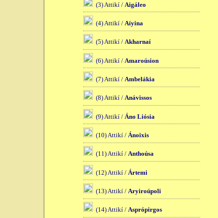
(3) Attikí /
Aigáleo
(4) Attikí /
Aíyina
(5) Attikí /
Akharnaí
(6) Attikí /
Amaroúsion
(7) Attikí /
Ambelákia
(8) Attikí /
Anávissos
(9) Attikí /
Áno Liósia
(10) Attikí /
Ánoixis
(11) Attikí /
Anthoúsa
(12) Attikí /
Ártemi
(13) Attikí /
Aryiroúpoli
(14) Attikí /
Asprópirgos