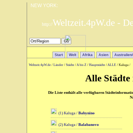
NEW YORK:
Weltzeit.4pW.de - D
http://
Start
Welt
Afrika
Asien
Australien
Weltzeit.4pW.de
/
Länder
/
Städte
/
A bis Z
/
Hauptstädte
/
ALLE
/ Kaluga /
Alle Städte
Die Liste enthält alle verfügbaren Städteinformat
N
(1) Kaluga /
Babynino
(2) Kaluga /
Balabanovo