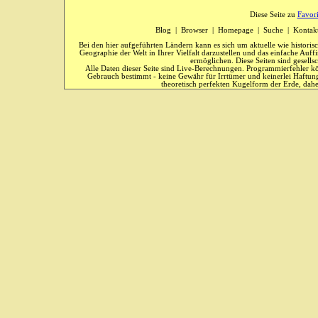
Diese Seite zu
Favor
Blog
|
Browser
|
Homepage
|
Suche
|
Kontak
Bei den hier aufgeführten Ländern kann es sich um aktuelle wie historis
Geographie der Welt in Ihrer Vielfalt darzustellen und das einfache Au
ermöglichen. Diese Seiten sind gesells
Alle Daten dieser Seite sind Live-Berechnungen. Programmierfehler kö
Gebrauch bestimmt - keine Gewähr für Irrtümer und keinerlei Haftung
theoretisch perfekten Kugelform der Erde, dahe