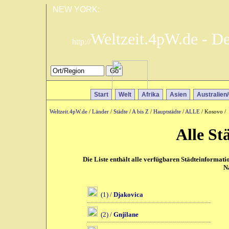
NEW YORK:
Weltzeit.4pW.de - D
http://
Start
Welt
Afrika
Asien
Australien
Weltzeit.4pW.de
/
Länder
/
Städte
/
A bis Z
/
Hauptstädte
/
ALLE
/ Kosovo /
Alle St
Die Liste enthält alle verfügbaren Städteinformat
N
(1) /
Djakovica
(2) /
Gnjilane