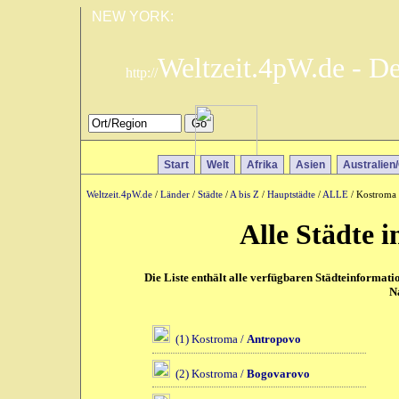
NEW YORK:
Weltzeit.4pW.de - D
http://
Start
Welt
Afrika
Asien
Australien
Weltzeit.4pW.de
/
Länder
/
Städte
/
A bis Z
/
Hauptstädte
/
ALLE
/ Kostroma 
Alle Städte 
Die Liste enthält alle verfügbaren Städteinformat
N
(1) Kostroma /
Antropovo
(2) Kostroma /
Bogovarovo