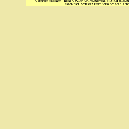
Gebrauch bestimmt - keine Gewähr für Irrtümer und keinerlei Haftung
theoretisch perfekten Kugelform der Erde, dahe