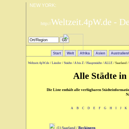
NEW YORK:
Weltzeit.4pW.de - D
http://
Start
Welt
Afrika
Asien
Australien
Weltzeit.4pW.de
/
Länder
/
Städte
/
A bis Z
/
Hauptstädte
/
ALLE
/ Saarland /
Alle Städte i
Die Liste enthält alle verfügbaren Städteinformat
N
A
B
C
D
E
F
G
H
I
J
K
(1) Saarland /
Beckingen