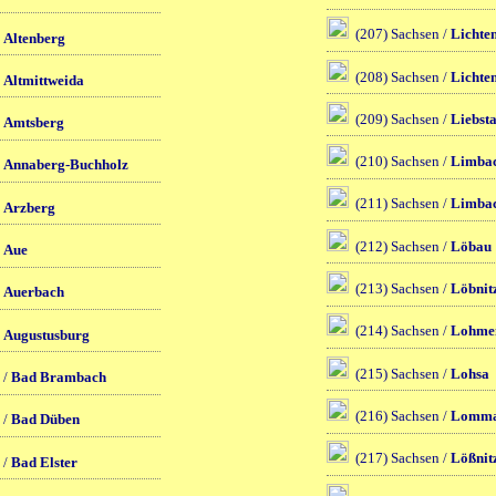
(207) Sachsen /
Lichten
/
Altenberg
(208) Sachsen /
Lichte
/
Altmittweida
(209) Sachsen /
Liebst
/
Amtsberg
(210) Sachsen /
Limba
/
Annaberg-Buchholz
(211) Sachsen /
Limbac
/
Arzberg
(212) Sachsen /
Löbau
/
Aue
(213) Sachsen /
Löbnit
/
Auerbach
(214) Sachsen /
Lohme
/
Augustusburg
(215) Sachsen /
Lohsa
 /
Bad Brambach
(216) Sachsen /
Lomma
 /
Bad Düben
(217) Sachsen /
Lößnit
 /
Bad Elster