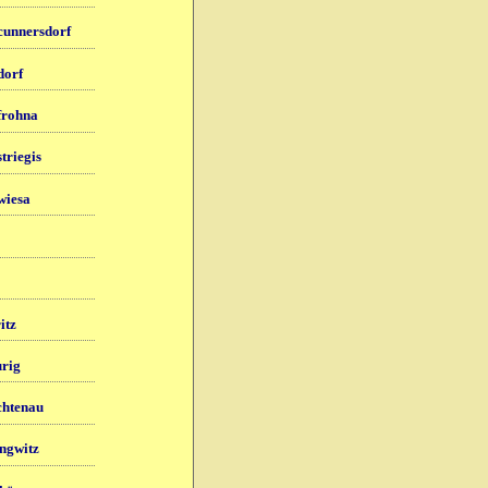
cunnersdorf
dorf
frohna
triegis
wiesa
itz
rig
chtenau
ngwitz