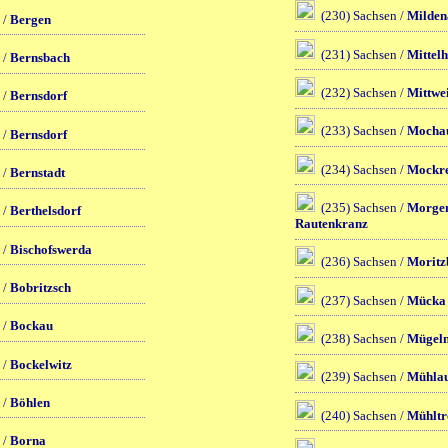
(230) Sachsen /
Milden
 /
Bergen
(231) Sachsen /
Mittel
 /
Bernsbach
(232) Sachsen /
Mittwe
 /
Bernsdorf
(233) Sachsen /
Mocha
 /
Bernsdorf
(234) Sachsen /
Mockr
 /
Bernstadt
(235) Sachsen /
Morgen
 /
Berthelsdorf
Rautenkranz
 /
Bischofswerda
(236) Sachsen /
Moritz
 /
Bobritzsch
(237) Sachsen /
Mücka
 /
Bockau
(238) Sachsen /
Mügel
 /
Bockelwitz
(239) Sachsen /
Mühla
 /
Böhlen
(240) Sachsen /
Mühltr
 /
Borna