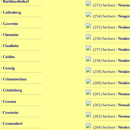
 /
Burkhardtsdorf
(253) Sachsen /
Neuens
 /
Callenberg
(254) Sachsen /
Neuger
 /
Cavertitz
(255) Sachsen /
Neuhau
 /
Chemnitz
(256) Sachsen /
Neukie
 /
Claußnitz
(257) Sachsen /
Neukir
 /
Colditz
(258) Sachsen /
Neukir
 /
Coswig
(259) Sachsen /
Neukir
 /
Crimmitschau
(260) Sachsen /
Neukir
 /
Crinitzberg
(261) Sachsen /
Neuma
 /
Crostau
(262) Sachsen /
Neusal
 /
Crostwitz
(263) Sachsen /
Neusta
 /
Crottendorf
(264) Sachsen /
Nieder