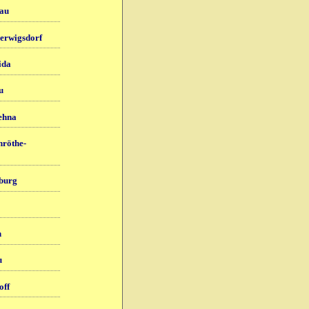
au
herwigsdorf
ida
u
ehna
röthe-
burg
n
u
off