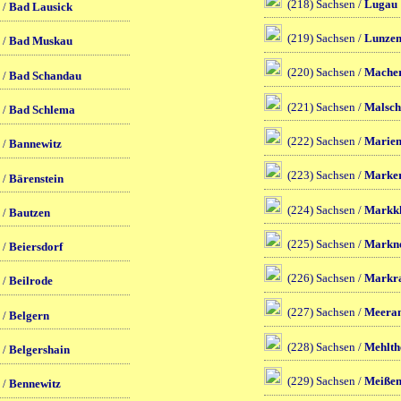
(218) Sachsen /
Lugau
 /
Bad Lausick
(219) Sachsen /
Lunze
 /
Bad Muskau
(220) Sachsen /
Mache
 /
Bad Schandau
(221) Sachsen /
Malsch
 /
Bad Schlema
(222) Sachsen /
Marien
 /
Bannewitz
(223) Sachsen /
Marker
 /
Bärenstein
(224) Sachsen /
Markkl
 /
Bautzen
(225) Sachsen /
Markne
 /
Beiersdorf
(226) Sachsen /
Markra
 /
Beilrode
(227) Sachsen /
Meera
 /
Belgern
(228) Sachsen /
Mehlth
 /
Belgershain
(229) Sachsen /
Meiße
 /
Bennewitz