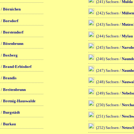
(241) Sachsen /
Mulda
 /
Börnichen
(242) Sachsen /
Mülsen
 /
Borsdorf
(243) Sachsen /
Mutzsc
 /
Borstendorf
(244) Sachsen /
Mylau
 /
Bösenbrunn
(245) Sachsen /
Narsdo
 /
Boxberg
(246) Sachsen /
Naundo
 /
Brand-Erbisdorf
(247) Sachsen /
Naunh
 /
Brandis
(248) Sachsen /
Nauwa
 /
Breitenbrunn
(249) Sachsen /
Nebels
 /
Bretnig-Hauswalde
(250) Sachsen /
Nerch
 /
Burgstädt
(251) Sachsen /
Neschw
 /
Burkau
(252) Sachsen /
Netzsc