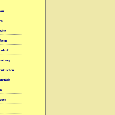
nau
rn
witz
berg
sdorf
eeberg
ukirchen
nstädt
ne
euer
n