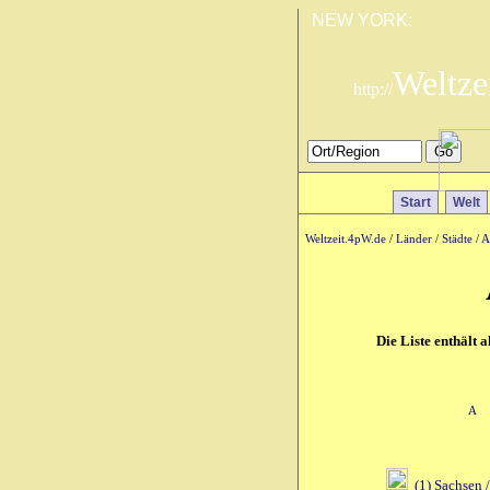
NEW YORK:
Weltze
http://
Start
Welt
Weltzeit.4pW.de
/
Länder
/
Städte
/
A
Die Liste enthält 
A
(1) Sachsen 