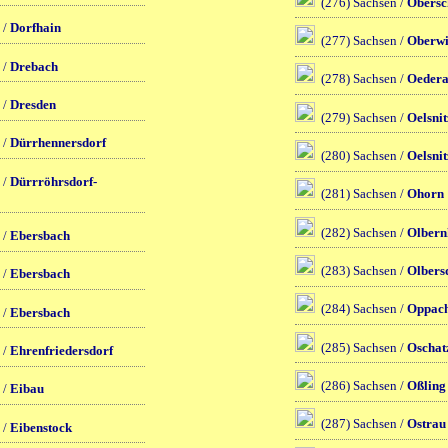
(276) Sachsen /
Obersc
 /
Dorfhain
(277) Sachsen /
Oberwi
 /
Drebach
(278) Sachsen /
Oeder
 /
Dresden
(279) Sachsen /
Oelsnit
 /
Dürrhennersdorf
(280) Sachsen /
Oelsnit
 /
Dürrröhrsdorf-
(281) Sachsen /
Ohorn
(282) Sachsen /
Olbern
 /
Ebersbach
(283) Sachsen /
Olbers
 /
Ebersbach
(284) Sachsen /
Oppac
 /
Ebersbach
(285) Sachsen /
Oschat
 /
Ehrenfriedersdorf
(286) Sachsen /
Oßling
 /
Eibau
(287) Sachsen /
Ostrau
 /
Eibenstock