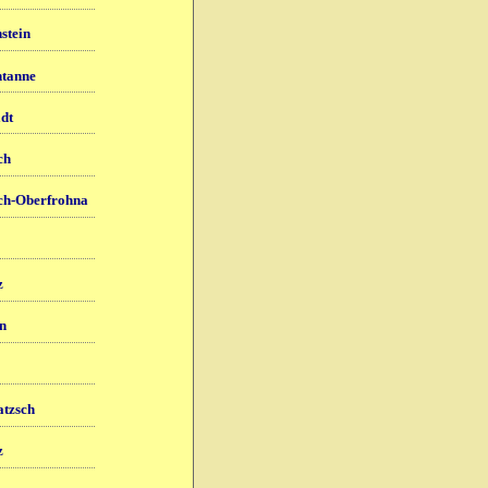
stein
ntanne
adt
ch
h-Oberfrohna
z
n
tzsch
z