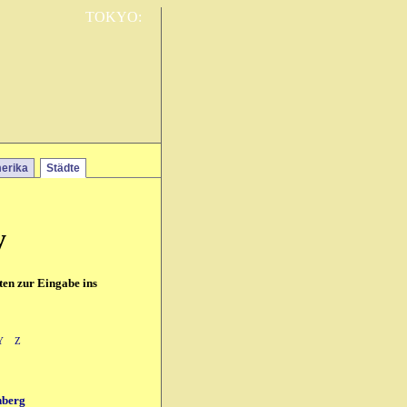
TOKYO:
erika
Städte
y
ten zur Eingabe ins
Y
Z
nberg