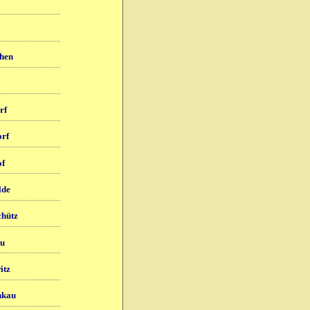
hen
rf
rf
of
lde
chütz
au
itz
hkau