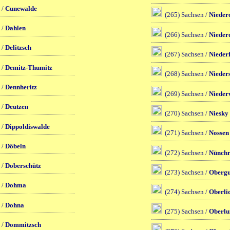
 /
Cunewalde
(265) Sachsen /
Nieder
 /
Dahlen
(266) Sachsen /
Nieder
 /
Delitzsch
(267) Sachsen /
Nieder
 /
Demitz-Thumitz
(268) Sachsen /
Nieders
 /
Dennheritz
(269) Sachsen /
Nieder
 /
Deutzen
(270) Sachsen /
Niesky
 /
Dippoldiswalde
(271) Sachsen /
Nossen
 /
Döbeln
(272) Sachsen /
Nünchr
 /
Doberschütz
(273) Sachsen /
Obergu
 /
Dohma
(274) Sachsen /
Oberli
 /
Dohna
(275) Sachsen /
Oberlu
 /
Dommitzsch