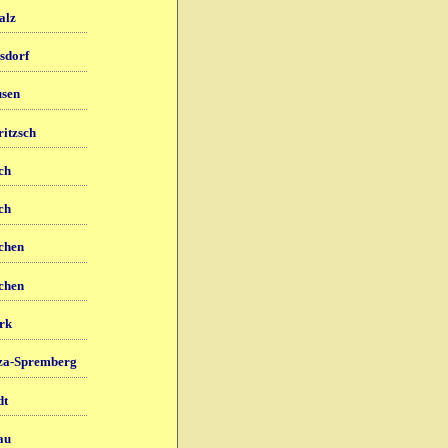
alz
sdorf
sen
ritzsch
ch
ch
chen
chen
rk
za-Spremberg
dt
au