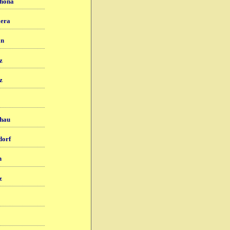
höna
era
an
z
z
hau
dorf
h
z