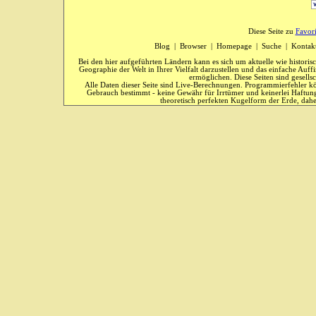
Diese Seite zu
Favor
Blog
|
Browser
|
Homepage
|
Suche
|
Kontak
Bei den hier aufgeführten Ländern kann es sich um aktuelle wie historis
Geographie der Welt in Ihrer Vielfalt darzustellen und das einfache Au
ermöglichen. Diese Seiten sind gesells
Alle Daten dieser Seite sind Live-Berechnungen. Programmierfehler kö
Gebrauch bestimmt - keine Gewähr für Irrtümer und keinerlei Haftung
theoretisch perfekten Kugelform der Erde, dahe