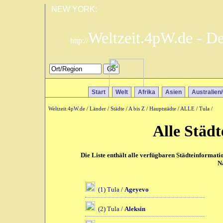
NEW YORK:
Weltzeit.4pW.de - D
http://
Start
Welt
Afrika
Asien
Australien
Weltzeit.4pW.de
/
Länder
/
Städte
/
A bis Z
/
Hauptstädte
/
ALLE
/ Tula /
Alle Städt
Die Liste enthält alle verfügbaren Städteinformat
N
(1) Tula /
Ageyevo
(2) Tula /
Aleksin