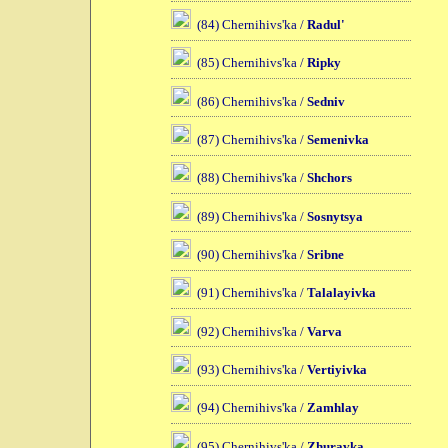
(84) Chernihivs'ka /
Radul'
(85) Chernihivs'ka /
Ripky
(86) Chernihivs'ka /
Sedniv
(87) Chernihivs'ka /
Semenivka
(88) Chernihivs'ka /
Shchors
(89) Chernihivs'ka /
Sosnytsya
(90) Chernihivs'ka /
Sribne
(91) Chernihivs'ka /
Talalayivka
(92) Chernihivs'ka /
Varva
(93) Chernihivs'ka /
Vertiyivka
(94) Chernihivs'ka /
Zamhlay
(95) Chernihivs'ka /
Zhuravka