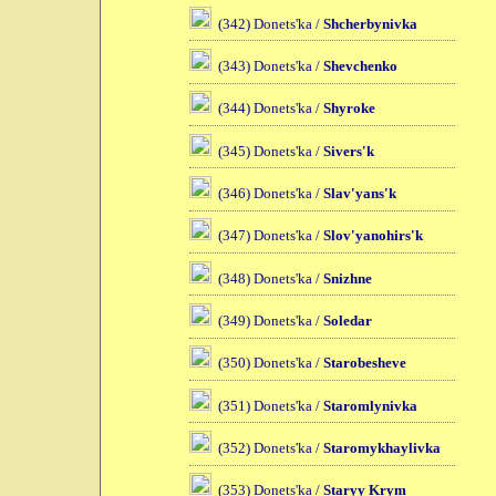
(342) Donets'ka /
Shcherbynivka
(343) Donets'ka /
Shevchenko
(344) Donets'ka /
Shyroke
(345) Donets'ka /
Sivers'k
(346) Donets'ka /
Slav'yans'k
(347) Donets'ka /
Slov'yanohirs'k
(348) Donets'ka /
Snizhne
(349) Donets'ka /
Soledar
(350) Donets'ka /
Starobesheve
(351) Donets'ka /
Staromlynivka
(352) Donets'ka /
Staromykhaylivka
(353) Donets'ka /
Staryy Krym