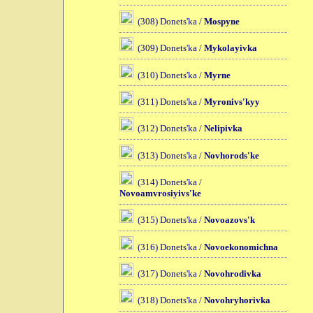
(308) Donets'ka /
Mospyne
(309) Donets'ka /
Mykolayivka
(310) Donets'ka /
Myrne
(311) Donets'ka /
Myronivs'kyy
(312) Donets'ka /
Nelipivka
(313) Donets'ka /
Novhorods'ke
(314) Donets'ka /
Novoamvrosiyivs'ke
(315) Donets'ka /
Novoazovs'k
(316) Donets'ka /
Novoekonomichna
(317) Donets'ka /
Novohrodivka
(318) Donets'ka /
Novohryhorivka