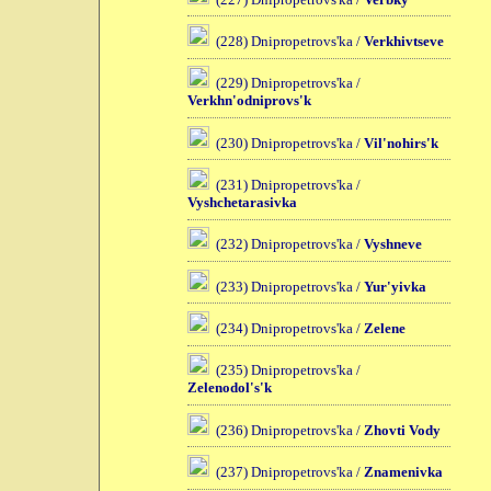
(228) Dnipropetrovs'ka /
Verkhivtseve
(229) Dnipropetrovs'ka /
Verkhn'odniprovs'k
(230) Dnipropetrovs'ka /
Vil'nohirs'k
(231) Dnipropetrovs'ka /
Vyshchetarasivka
(232) Dnipropetrovs'ka /
Vyshneve
(233) Dnipropetrovs'ka /
Yur'yivka
(234) Dnipropetrovs'ka /
Zelene
(235) Dnipropetrovs'ka /
Zelenodol's'k
(236) Dnipropetrovs'ka /
Zhovti Vody
(237) Dnipropetrovs'ka /
Znamenivka