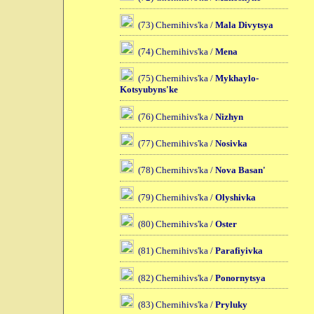
(73) Chernihivs'ka /
Mala Divytsya
(74) Chernihivs'ka /
Mena
(75) Chernihivs'ka /
Mykhaylo-
Kotsyubyns'ke
(76) Chernihivs'ka /
Nizhyn
(77) Chernihivs'ka /
Nosivka
(78) Chernihivs'ka /
Nova Basan'
(79) Chernihivs'ka /
Olyshivka
(80) Chernihivs'ka /
Oster
(81) Chernihivs'ka /
Parafiyivka
(82) Chernihivs'ka /
Ponornytsya
(83) Chernihivs'ka /
Pryluky