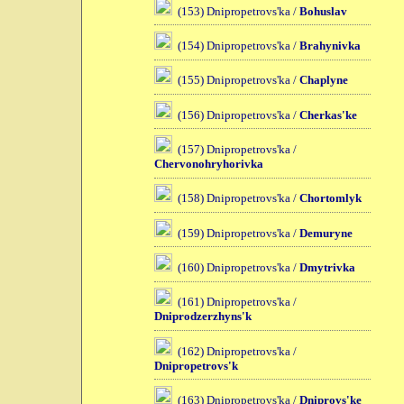
(153) Dnipropetrovs'ka /
Bohuslav
(154) Dnipropetrovs'ka /
Brahynivka
(155) Dnipropetrovs'ka /
Chaplyne
(156) Dnipropetrovs'ka /
Cherkas'ke
(157) Dnipropetrovs'ka /
Chervonohryhorivka
(158) Dnipropetrovs'ka /
Chortomlyk
(159) Dnipropetrovs'ka /
Demuryne
(160) Dnipropetrovs'ka /
Dmytrivka
(161) Dnipropetrovs'ka /
Dniprodzerzhyns'k
(162) Dnipropetrovs'ka /
Dnipropetrovs'k
(163) Dnipropetrovs'ka /
Dniprovs'ke