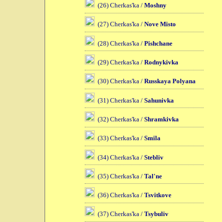
(26) Cherkas'ka /
Moshny
(27) Cherkas'ka /
Nove Misto
(28) Cherkas'ka /
Pishchane
(29) Cherkas'ka /
Rodnykivka
(30) Cherkas'ka /
Russkaya Polyana
(31) Cherkas'ka /
Sahunivka
(32) Cherkas'ka /
Shramkivka
(33) Cherkas'ka /
Smila
(34) Cherkas'ka /
Stebliv
(35) Cherkas'ka /
Tal'ne
(36) Cherkas'ka /
Tsvitkove
(37) Cherkas'ka /
Tsybuliv