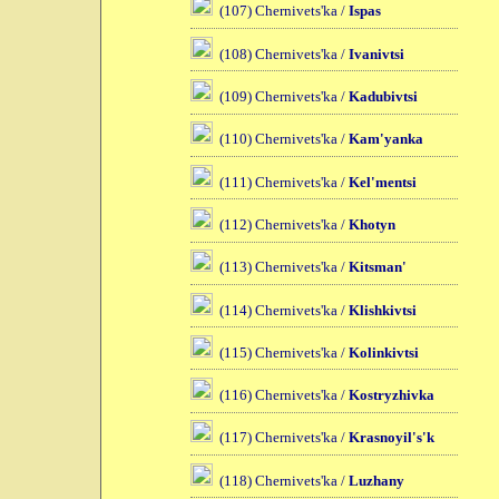
(107) Chernivets'ka /
Ispas
(108) Chernivets'ka /
Ivanivtsi
(109) Chernivets'ka /
Kadubivtsi
(110) Chernivets'ka /
Kam'yanka
(111) Chernivets'ka /
Kel'mentsi
(112) Chernivets'ka /
Khotyn
(113) Chernivets'ka /
Kitsman'
(114) Chernivets'ka /
Klishkivtsi
(115) Chernivets'ka /
Kolinkivtsi
(116) Chernivets'ka /
Kostryzhivka
(117) Chernivets'ka /
Krasnoyil's'k
(118) Chernivets'ka /
Luzhany