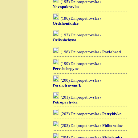
(195) Dnipropetrovs'ka /
Novopokrovka
(196) Dnipropetrovs'ka /
Ordzhonikidze
(197) Dnipropetrovs'ka /
Orlivshchyna
(198) Dnipropetrovs'ka /
Pavlohrad
(199) Dnipropetrovs'ka /
Pereshchepyne
(200) Dnipropetrovs'ka /
Pershotravens'k
(201) Dnipropetrovs'ka /
Petropavlivka
(202) Dnipropetrovs'ka /
Petrykivka
(203) Dnipropetrovs'ka /
Pidhorodne
(204) Dnipropetrovs'ka /
Pishchanka