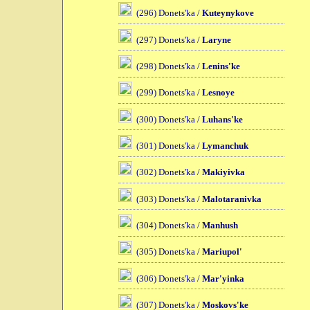
(296) Donets'ka /
Kuteynykove
(297) Donets'ka /
Laryne
(298) Donets'ka /
Lenins'ke
(299) Donets'ka /
Lesnoye
(300) Donets'ka /
Luhans'ke
(301) Donets'ka /
Lymanchuk
(302) Donets'ka /
Makiyivka
(303) Donets'ka /
Malotaranivka
(304) Donets'ka /
Manhush
(305) Donets'ka /
Mariupol'
(306) Donets'ka /
Mar'yinka
(307) Donets'ka /
Moskovs'ke