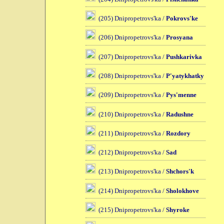
(205) Dnipropetrovs'ka /
Pokrovs'ke
(206) Dnipropetrovs'ka /
Prosyana
(207) Dnipropetrovs'ka /
Pushkarivka
(208) Dnipropetrovs'ka /
P'yatykhatky
(209) Dnipropetrovs'ka /
Pys'menne
(210) Dnipropetrovs'ka /
Radushne
(211) Dnipropetrovs'ka /
Rozdory
(212) Dnipropetrovs'ka /
Sad
(213) Dnipropetrovs'ka /
Shchors'k
(214) Dnipropetrovs'ka /
Sholokhove
(215) Dnipropetrovs'ka /
Shyroke