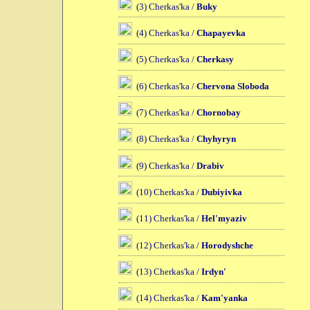
(3) Cherkas'ka /
Buky
(4) Cherkas'ka /
Chapayevka
(5) Cherkas'ka /
Cherkasy
(6) Cherkas'ka /
Chervona Sloboda
(7) Cherkas'ka /
Chornobay
(8) Cherkas'ka /
Chyhyryn
(9) Cherkas'ka /
Drabiv
(10) Cherkas'ka /
Dubiyivka
(11) Cherkas'ka /
Hel'myaziv
(12) Cherkas'ka /
Horodyshche
(13) Cherkas'ka /
Irdyn'
(14) Cherkas'ka /
Kam'yanka