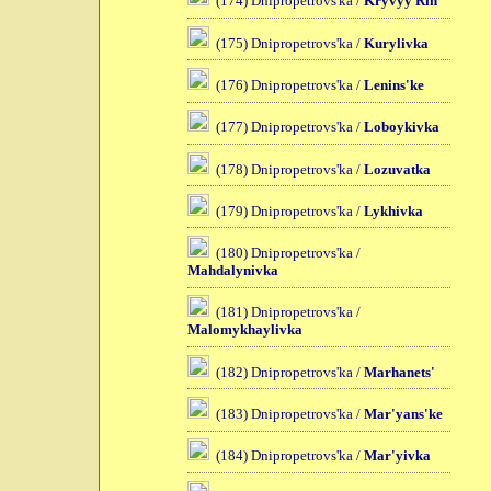
(174) Dnipropetrovs'ka /
Kryvyy Rih
(175) Dnipropetrovs'ka /
Kurylivka
(176) Dnipropetrovs'ka /
Lenins'ke
(177) Dnipropetrovs'ka /
Loboykivka
(178) Dnipropetrovs'ka /
Lozuvatka
(179) Dnipropetrovs'ka /
Lykhivka
(180) Dnipropetrovs'ka /
Mahdalynivka
(181) Dnipropetrovs'ka /
Malomykhaylivka
(182) Dnipropetrovs'ka /
Marhanets'
(183) Dnipropetrovs'ka /
Mar'yans'ke
(184) Dnipropetrovs'ka /
Mar'yivka