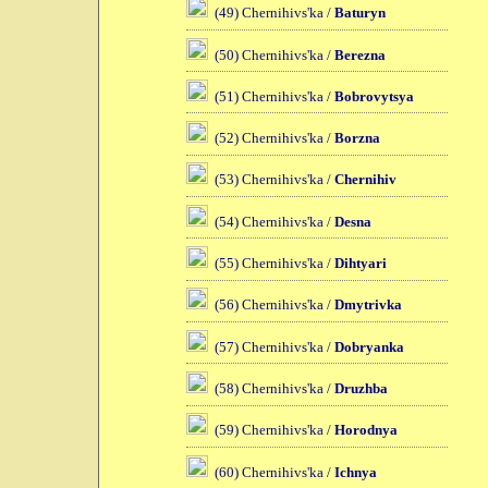
(49) Chernihivs'ka /
Baturyn
(50) Chernihivs'ka /
Berezna
(51) Chernihivs'ka /
Bobrovytsya
(52) Chernihivs'ka /
Borzna
(53) Chernihivs'ka /
Chernihiv
(54) Chernihivs'ka /
Desna
(55) Chernihivs'ka /
Dihtyari
(56) Chernihivs'ka /
Dmytrivka
(57) Chernihivs'ka /
Dobryanka
(58) Chernihivs'ka /
Druzhba
(59) Chernihivs'ka /
Horodnya
(60) Chernihivs'ka /
Ichnya