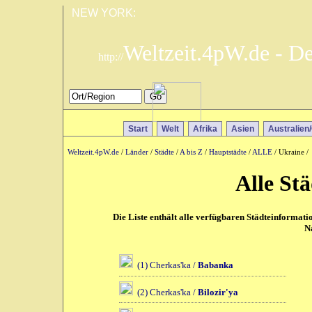
NEW YORK:
Weltzeit.4pW.de - D
http://
Start
Welt
Afrika
Asien
Australien
Weltzeit.4pW.de
/
Länder
/
Städte
/
A bis Z
/
Hauptstädte
/
ALLE
/ Ukraine /
Alle St
Die Liste enthält alle verfügbaren Städteinformat
N
(1) Cherkas'ka /
Babanka
(2) Cherkas'ka /
Bilozir'ya