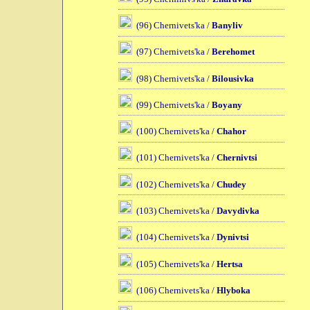
(96) Chernivets'ka /
Banyliv
(97) Chernivets'ka /
Berehomet
(98) Chernivets'ka /
Bilousivka
(99) Chernivets'ka /
Boyany
(100) Chernivets'ka /
Chahor
(101) Chernivets'ka /
Chernivtsi
(102) Chernivets'ka /
Chudey
(103) Chernivets'ka /
Davydivka
(104) Chernivets'ka /
Dynivtsi
(105) Chernivets'ka /
Hertsa
(106) Chernivets'ka /
Hlyboka