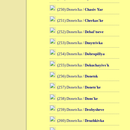
(250) Donets'ka /
Chasiv Yar
(251) Donets'ka /
Cherkas'ke
(252) Donets'ka /
Debal'tseve
(253) Donets'ka /
Dmytrivka
(254) Donets'ka /
Dobropillya
(255) Donets'ka /
Dokuchayivs'k
(256) Donets'ka /
Donetsk
(257) Donets'ka /
Donets'ke
(258) Donets'ka /
Dons'ke
(259) Donets'ka /
Drobysheve
(260) Donets'ka /
Druzhkivka