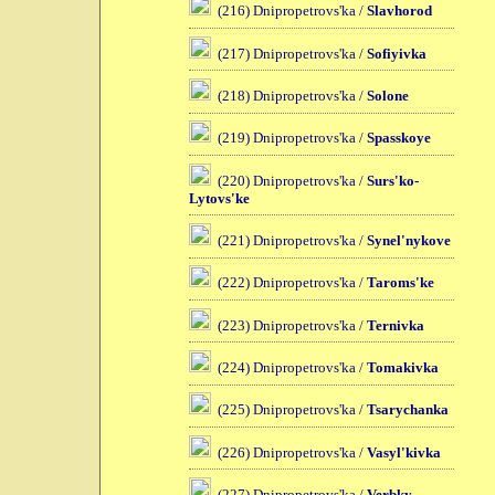
(216) Dnipropetrovs'ka /
Slavhorod
(217) Dnipropetrovs'ka /
Sofiyivka
(218) Dnipropetrovs'ka /
Solone
(219) Dnipropetrovs'ka /
Spasskoye
(220) Dnipropetrovs'ka /
Surs'ko-
Lytovs'ke
(221) Dnipropetrovs'ka /
Synel'nykove
(222) Dnipropetrovs'ka /
Taroms'ke
(223) Dnipropetrovs'ka /
Ternivka
(224) Dnipropetrovs'ka /
Tomakivka
(225) Dnipropetrovs'ka /
Tsarychanka
(226) Dnipropetrovs'ka /
Vasyl'kivka
(227) Dnipropetrovs'ka /
Verbky