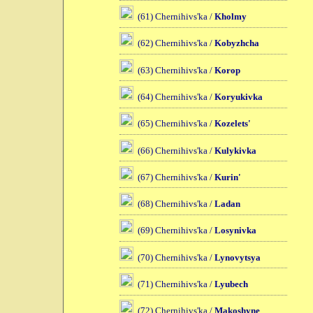
(61) Chernihivs'ka /
Kholmy
(62) Chernihivs'ka /
Kobyzhcha
(63) Chernihivs'ka /
Korop
(64) Chernihivs'ka /
Koryukivka
(65) Chernihivs'ka /
Kozelets'
(66) Chernihivs'ka /
Kulykivka
(67) Chernihivs'ka /
Kurin'
(68) Chernihivs'ka /
Ladan
(69) Chernihivs'ka /
Losynivka
(70) Chernihivs'ka /
Lynovytsya
(71) Chernihivs'ka /
Lyubech
(72) Chernihivs'ka /
Makoshyne