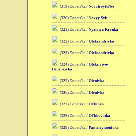
(319) Donets'ka /
Novotroyits'ke
(320) Donets'ka /
Novyy Svit
(321) Donets'ka /
Nyzhnya Krynka
(322) Donets'ka /
Oleksandrivka
(323) Donets'ka /
Oleksandrivka
(324) Donets'ka /
Oleksiyivo-
Druzhkivka
(325) Donets'ka /
Olenivka
(326) Donets'ka /
Olenivka
(327) Donets'ka /
Ol'hinka
(328) Donets'ka /
Ol'khovatka
(329) Donets'ka /
Panteleymonivka