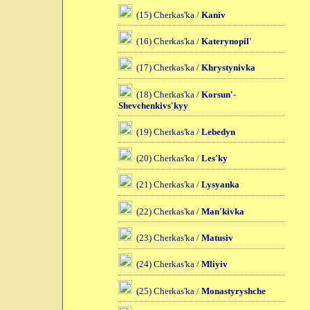
(15) Cherkas'ka /
Kaniv
(16) Cherkas'ka /
Katerynopil'
(17) Cherkas'ka /
Khrystynivka
(18) Cherkas'ka /
Korsun'-
Shevchenkivs'kyy
(19) Cherkas'ka /
Lebedyn
(20) Cherkas'ka /
Les'ky
(21) Cherkas'ka /
Lysyanka
(22) Cherkas'ka /
Man'kivka
(23) Cherkas'ka /
Matusiv
(24) Cherkas'ka /
Mliyiv
(25) Cherkas'ka /
Monastyryshche