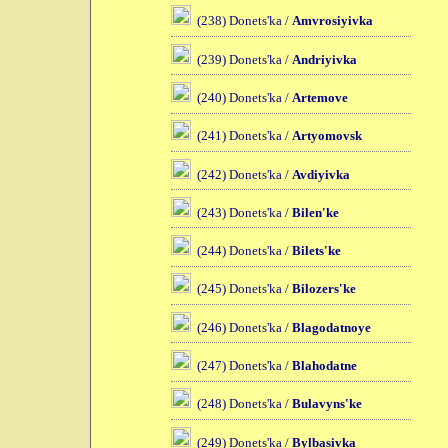
(238) Donets'ka /
Amvrosiyivka
(239) Donets'ka /
Andriyivka
(240) Donets'ka /
Artemove
(241) Donets'ka /
Artyomovsk
(242) Donets'ka /
Avdiyivka
(243) Donets'ka /
Bilen'ke
(244) Donets'ka /
Bilets'ke
(245) Donets'ka /
Bilozers'ke
(246) Donets'ka /
Blagodatnoye
(247) Donets'ka /
Blahodatne
(248) Donets'ka /
Bulavyns'ke
(249) Donets'ka /
Bylbasivka