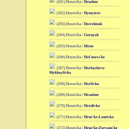
(261) Donets'ka /
Druzhne
(262) Donets'ka /
Dymytrov
(263) Donets'ka /
Dzerzhinsk
(264) Donets'ka /
Gornyak
(265) Donets'ka /
Hirne
(266) Donets'ka /
Hol'movs'ke
(267) Donets'ka /
Horbachevo-
Mykhaylivka
(268) Donets'ka /
Horlivka
(269) Donets'ka /
Hranitne
(270) Donets'ka /
Hrodivka
(271) Donets'ka /
Hruz'ko-Lomivka
(272) Donets'ka /
Hruz'ko-Zoryans'ke