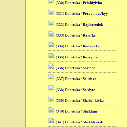
(330) Donets'ka /
Pelahiyivka
(331) Donets'ka /
Pervomays'kyy
(332) Donets'ka /
Rayhorodok
(333) Donets'ka /
Rays'ke
(334) Donets'ka /
Rodyns'ke
(335) Donets'ka /
Rozsypne
(336) Donets'ka /
Sartana
(337) Donets'ka /
Selidove
(338) Donets'ka /
Serdyte
(339) Donets'ka /
Shabel'kivka
(340) Donets'ka /
Shakhtne
(341) Donets'ka /
Shakhtyorsk