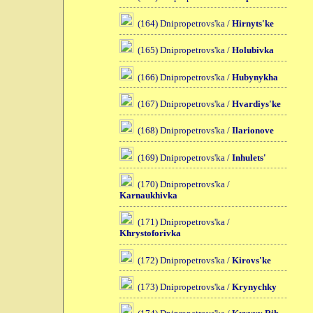
(164) Dnipropetrovs'ka /
Hirnyts'ke
(165) Dnipropetrovs'ka /
Holubivka
(166) Dnipropetrovs'ka /
Hubynykha
(167) Dnipropetrovs'ka /
Hvardiys'ke
(168) Dnipropetrovs'ka /
Ilarionove
(169) Dnipropetrovs'ka /
Inhulets'
(170) Dnipropetrovs'ka /
Karnaukhivka
(171) Dnipropetrovs'ka /
Khrystoforivka
(172) Dnipropetrovs'ka /
Kirovs'ke
(173) Dnipropetrovs'ka /
Krynychky