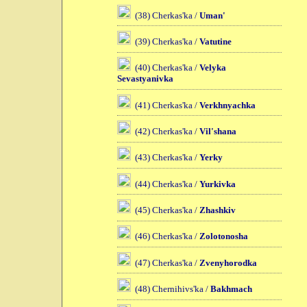
(38) Cherkas'ka /
Uman'
(39) Cherkas'ka /
Vatutine
(40) Cherkas'ka /
Velyka
Sevastyanivka
(41) Cherkas'ka /
Verkhnyachka
(42) Cherkas'ka /
Vil'shana
(43) Cherkas'ka /
Yerky
(44) Cherkas'ka /
Yurkivka
(45) Cherkas'ka /
Zhashkiv
(46) Cherkas'ka /
Zolotonosha
(47) Cherkas'ka /
Zvenyhorodka
(48) Chernihivs'ka /
Bakhmach