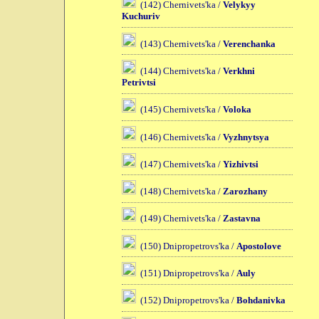
(142) Chernivets'ka /
Velykyy
Kuchuriv
(143) Chernivets'ka /
Verenchanka
(144) Chernivets'ka /
Verkhni
Petrivtsi
(145) Chernivets'ka /
Voloka
(146) Chernivets'ka /
Vyzhnytsya
(147) Chernivets'ka /
Yizhivtsi
(148) Chernivets'ka /
Zarozhany
(149) Chernivets'ka /
Zastavna
(150) Dnipropetrovs'ka /
Apostolove
(151) Dnipropetrovs'ka /
Auly
(152) Dnipropetrovs'ka /
Bohdanivka