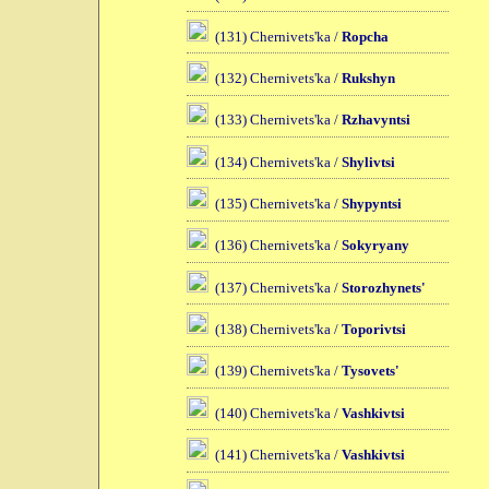
(131) Chernivets'ka /
Ropcha
(132) Chernivets'ka /
Rukshyn
(133) Chernivets'ka /
Rzhavyntsi
(134) Chernivets'ka /
Shylivtsi
(135) Chernivets'ka /
Shypyntsi
(136) Chernivets'ka /
Sokyryany
(137) Chernivets'ka /
Storozhynets'
(138) Chernivets'ka /
Toporivtsi
(139) Chernivets'ka /
Tysovets'
(140) Chernivets'ka /
Vashkivtsi
(141) Chernivets'ka /
Vashkivtsi