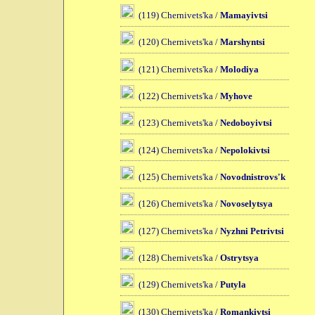
(119) Chernivets'ka /
Mamayivtsi
(120) Chernivets'ka /
Marshyntsi
(121) Chernivets'ka /
Molodiya
(122) Chernivets'ka /
Myhove
(123) Chernivets'ka /
Nedoboyivtsi
(124) Chernivets'ka /
Nepolokivtsi
(125) Chernivets'ka /
Novodnistrovs'k
(126) Chernivets'ka /
Novoselytsya
(127) Chernivets'ka /
Nyzhni Petrivtsi
(128) Chernivets'ka /
Ostrytsya
(129) Chernivets'ka /
Putyla
(130) Chernivets'ka /
Romankivtsi