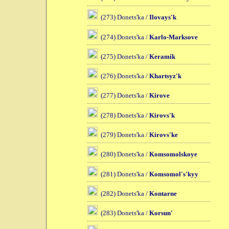
(273) Donets'ka /
Ilovays'k
(274) Donets'ka /
Karlo-Marksove
(275) Donets'ka /
Keramik
(276) Donets'ka /
Khartsyz'k
(277) Donets'ka /
Kirove
(278) Donets'ka /
Kirovs'k
(279) Donets'ka /
Kirovs'ke
(280) Donets'ka /
Komsomolskoye
(281) Donets'ka /
Komsomol's'kyy
(282) Donets'ka /
Kontarne
(283) Donets'ka /
Korsun'