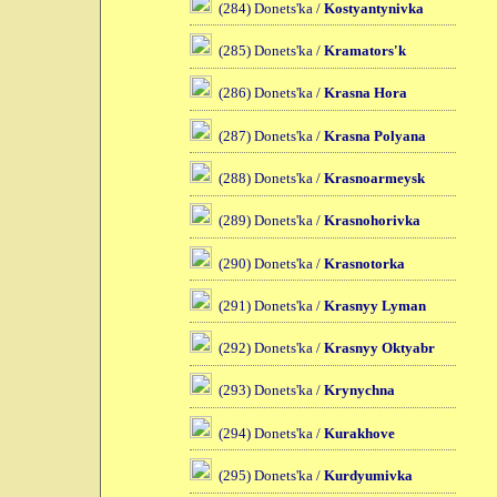
(284) Donets'ka /
Kostyantynivka
(285) Donets'ka /
Kramators'k
(286) Donets'ka /
Krasna Hora
(287) Donets'ka /
Krasna Polyana
(288) Donets'ka /
Krasnoarmeysk
(289) Donets'ka /
Krasnohorivka
(290) Donets'ka /
Krasnotorka
(291) Donets'ka /
Krasnyy Lyman
(292) Donets'ka /
Krasnyy Oktyabr
(293) Donets'ka /
Krynychna
(294) Donets'ka /
Kurakhove
(295) Donets'ka /
Kurdyumivka